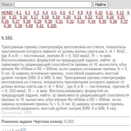
Поиск:
HOME
|
§ 1
§ 2
§ 3
§ 4
§ 5
§ 6
§ 7
§ 8
§ 9
§ 10
§ 11
§ 13
§
14
§ 15
§ 16
§ 17
§ 18
§ 19
§ 20
§ 21
§ 22
§ 23
§ 24
§ 25
§ 26
§ 27
§ 28
§ 29
§ 30
§ 31
§ 32
§ 33
§ 34
§ 35
§ 36
§ 37
§ 38
§ 39
§ 40
§ 41
§ 105
5.162.
Трехгранная призма спектрографа изготовлена из стекла, показатель
преломления которого зависит от длины волны света как п -А + В/к2 ,
где А и В — постоянные, причем В = 0, 010 мкм2, Я — в мкм.
Воспользовавшись формулой из предыдущей задачи, найти: а)
зависимость разрешающей способности призмы от Я; вычислить к/Ьк
вблизи Ях=434нм и Я2 = 656нм, если ширина основания призмы Ъ = 5,
0 см; б) ширину основания призмы, способной разрешить желтый
дублет натрия (589, 0 и 589, 6 нм). Трехгранная призма спектрографа
изготовлена из стекла, показатель преломления которого зависит от
длины волны света как п -А + В/к2 , где А и В — постоянные, причем В
= 0, 010 мкм2, Я — в мкм. Воспользовавшись формулой из
предыдущей задачи, найти: а) зависимость разрешающей способности
призмы от Я; вычислить к/Ьк вблизи Ях=434нм и Я2 = 656нм, если
ширина основания призмы Ъ = 5, 0 см; б) ширину основания призмы,
способной разрешить желтый дублет натрия (589, 0 и 589, 6 нм).
Просмотры: 4839
Решение задани Чертова номер:
5.162