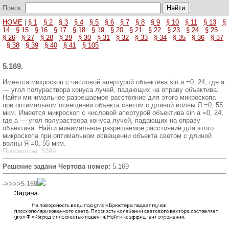
Поиск:
HOME
|
§ 1
§ 2
§ 3
§ 4
§ 5
§ 6
§ 7
§ 8
§ 9
§ 10
§ 11
§ 13
§
14
§ 15
§ 16
§ 17
§ 18
§ 19
§ 20
§ 21
§ 22
§ 23
§ 24
§ 25
§ 26
§ 27
§ 28
§ 29
§ 30
§ 31
§ 32
§ 33
§ 34
§ 35
§ 36
§ 37
§ 38
§ 39
§ 40
§ 41
§ 105
5.169.
Имеется микроскоп с числовой апертурой объектива sin a =0, 24, где а
— угол полураствора конуса лучей, падающих на оправу объектива.
Найти минимальное разрешаемое расстояние для этого микроскопа
при оптимальном освещении объекта светом с длиной волны Я =0, 55
мкм. Имеется микроскоп с числовой апертурой объектива sin a =0, 24,
где а — угол полураствора конуса лучей, падающих на оправу
объектива. Найти минимальное разрешаемое расстояние для этого
микроскопа при оптимальном освещении объекта светом с длиной
волны Я =0, 55 мкм.
Просмотры: 5399
Решение задани Чертова номер:
5.169
->>>>5.169