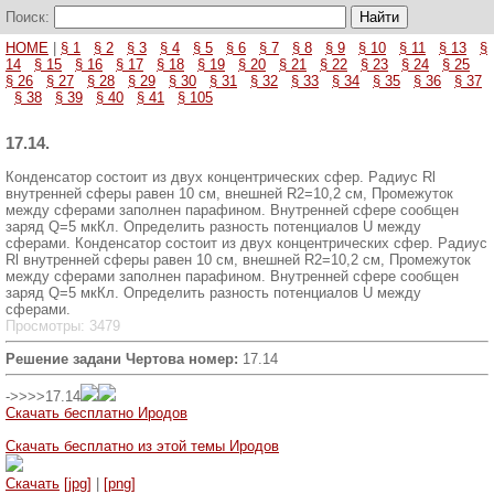
Поиск:
HOME
|
§ 1
§ 2
§ 3
§ 4
§ 5
§ 6
§ 7
§ 8
§ 9
§ 10
§ 11
§ 13
§
14
§ 15
§ 16
§ 17
§ 18
§ 19
§ 20
§ 21
§ 22
§ 23
§ 24
§ 25
§ 26
§ 27
§ 28
§ 29
§ 30
§ 31
§ 32
§ 33
§ 34
§ 35
§ 36
§ 37
§ 38
§ 39
§ 40
§ 41
§ 105
17.14.
Конденсатор состоит из двух концентрических сфер. Ра­диус Rl
внутренней сферы равен 10 см, внешней R2=10,2 см, Про­межуток
между сферами заполнен парафином. Внутренней сфере сообщен
заряд Q=5 мкКл. Определить разность потенциалов U между
сферами. Конденсатор состоит из двух концентрических сфер. Ра­диус
Rl внутренней сферы равен 10 см, внешней R2=10,2 см, Про­межуток
между сферами заполнен парафином. Внутренней сфере сообщен
заряд Q=5 мкКл. Определить разность потенциалов U между
сферами.
Просмотры: 3479
Решение задани Чертова номер:
17.14
->>>>17.14
Скачать бесплатно Иродов
Скачать бесплатно из этой темы Иродов
Скачать
[jpg]
|
[png]