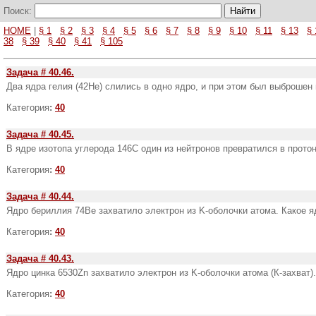
Поиск:
HOME
|
§ 1
§ 2
§ 3
§ 4
§ 5
§ 6
§ 7
§ 8
§ 9
§ 10
§ 11
§ 13
§ 
38
§ 39
§ 40
§ 41
§ 105
Задача # 40.46.
Два ядра гелия (42Не) слились в одно ядро, и при этом был выброшен 
Категория
:
40
Задача # 40.45.
В ядре изотопа углерода 146С один из нейтронов превратил­ся в протон
Категория
:
40
Задача # 40.44.
Ядро бериллия 74Ве захватило электрон из K-оболочки ато­ма. Какое я
Категория
:
40
Задача # 40.43.
Ядро цинка 6530Zn захватило электрон из K-оболочки атома (К-захват)
Категория
:
40