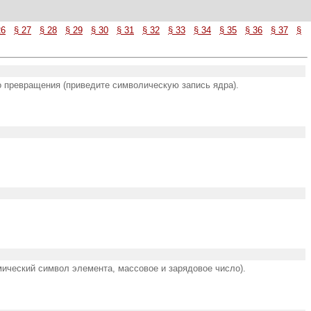
26
§ 27
§ 28
§ 29
§ 30
§ 31
§ 32
§ 33
§ 34
§ 35
§ 36
§ 37
§
го превращения (приведите символическую запись ядра).
имический символ элемента, массовое и зарядовое число).