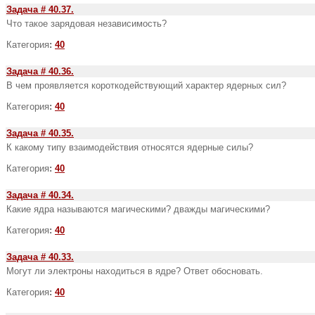
Задача # 40.37.
Что такое зарядовая независимость?
Категория
:
40
Задача # 40.36.
В чем проявляется короткодействующий характер ядер­ных сил?
Категория
:
40
Задача # 40.35.
К какому типу взаимодействия относятся ядерные силы?
Категория
:
40
Задача # 40.34.
Какие ядра называются магическими? дважды магичес­кими?
Категория
:
40
Задача # 40.33.
Могут ли электроны находиться в ядре? Ответ обосновать.
Категория
:
40