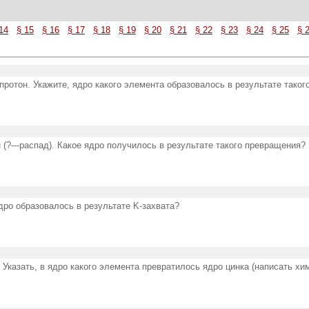
14
§ 15
§ 16
§ 17
§ 18
§ 19
§ 20
§ 21
§ 22
§ 23
§ 24
§ 25
§ 
протон. Укажите, ядро какого элемента образовалось в результате тако
 (?---распад). Какое ядро получилось в результате такого превращения?
дро образовалось в результате K-захвата?
. Указать, в ядро какого элемента превратилось ядро цинка (написать х