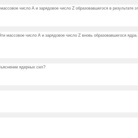
массовое число А и зарядовое число Z образовавше­гося в результате эт
йти массовое число А и зарядовое число Z вновь образо­вавшегося ядра
бъяснении ядерных сил?